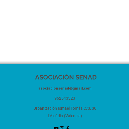
ASOCIACIÓN SENAD
asociacionsenad@gmail.com
962543323
Urbanización Ismael Tomás C/3, 30
L'Alcúdia (Valencia)