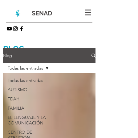
SENAD
BLOG
Blog
Todas las entradas
Todas las entradas
AUTISMO
TDAH
FAMILIA
EL LENGUAJE Y LA
COMUNICACIÓN
CENTRO DE
ATENCIÓN