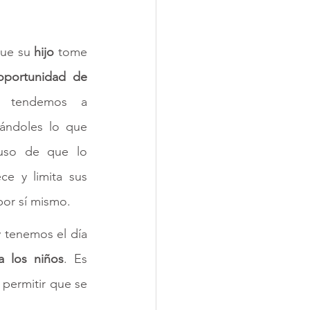
ue su 
hijo 
tome 
oportunidad de 
, tendemos a 
dándoles lo que 
luso de que lo 
e y limita sus 
por sí mismo. 
 tenemos el día 
a los niños
. Es 
 permitir que se 