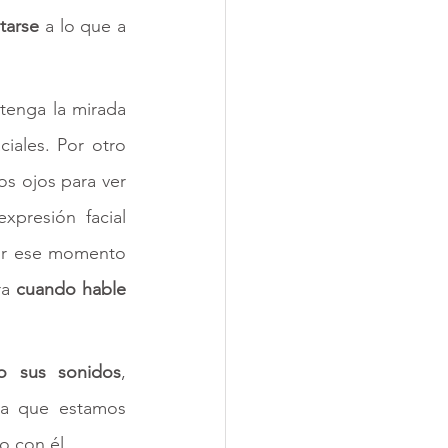
tarse
 a lo que a 
tenga la mirada 
iales. Por otro 
s ojos para ver 
presión facial 
ir ese momento 
a 
cuando hable 
 
do 
sus sonidos
, 
ra que estamos 
 con él. 