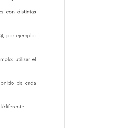
es 
con distintas 
g
), por ejemplo: 
mplo: utilizar el 
sonido de cada 
l/diferente. 