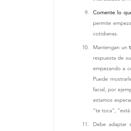
Comente 
lo qu
permite empezar
cotidianas. 
Mantengan un 
respuesta de su
empezando a co
Puede mostrarl
facial, por ejem
estamos esperan
“te toca”, “está 
Debe adaptar s