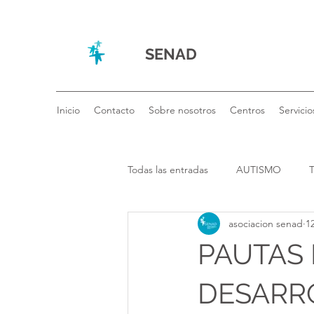
SENAD
Inicio
Contacto
Sobre nosotros
Centros
Servicio
Todas las entradas
AUTISMO
asociacion senad
1
CENTRO DE ATENCIÓN TEMPRA
PAUTAS
DESARR