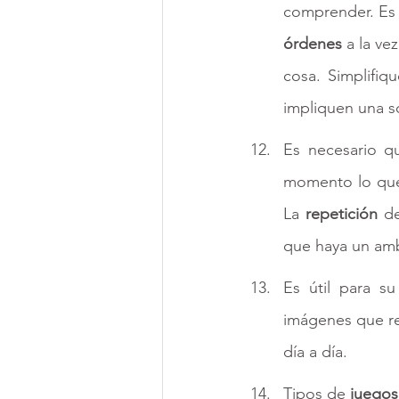
comprender. Es 
órdenes 
a la ve
cosa. Simplifiq
impliquen una s
Es necesario q
momento lo que 
La 
repetición 
d
que haya un amb
Es útil para s
imágenes que re
día a día.
Tipos de 
juegos