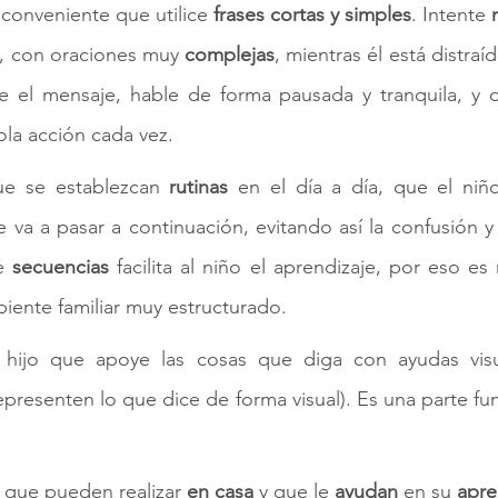
conveniente que utilice 
frases cortas y simples
. Intente 
z, con oraciones muy 
complejas
, mientras él está distraí
ue el mensaje, hable de forma pausada y tranquila, y 
ola acción cada vez.
ue se establezcan 
rutinas 
en el día a día, que el niñ
va a pasar a continuación, evitando así la confusión y 
e 
secuencias 
facilita al niño el aprendizaje, por eso es
iente familiar muy estructurado. 
u hijo que apoye las cosas que diga con ayudas visu
presenten lo que dice de forma visual). Es una parte fu
 
que pueden realizar 
en casa
 y que le 
ayudan 
en su 
apre