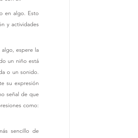
o en algo. Esto 
n y actividades 
algo, espere la 
do un niño está 
a o un sonido. 
e su expresión 
mo señal de que 
presiones como: 
ás sencillo de 