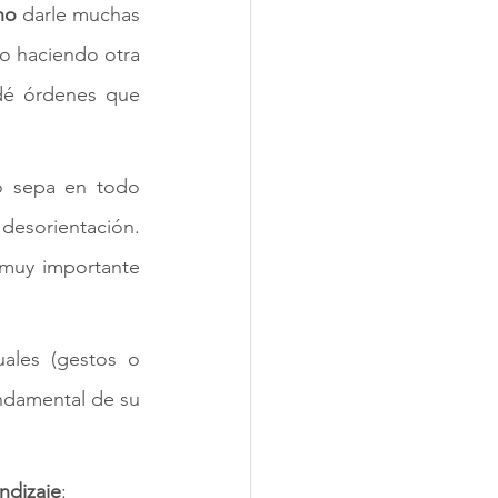
no 
darle muchas 
do haciendo otra 
dé órdenes que 
o sepa en todo 
desorientación. 
 muy importante 
ales (gestos o 
ndamental de su 
ndizaje
: 