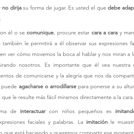
 
no dirija
 su forma de jugar. Es usted el que 
debe adap
. 
on él o se 
comunique
, procure estar 
cara a cara
 y man
 también le permitirá a él observar sus expresiones fac
den ver cómo movemos la boca al hablar y nos miran a lo
rando nosotros. Es importante que él vea nuestra ex
entos de comunicarse y la alegría que nos da compart
n puede 
agacharse o arrodillarse
 para ponerse a su altur
 que le resulte más fácil mirarnos directamente a la cara.
rma de 
interactuar 
con niños pequeños es 
imitan
presiones faciales y palabras. La 
imitación 
le muest
lo que está haciendo y queremos compartir ese momento