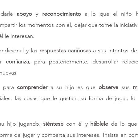
darle 
apoyo 
y 
reconocimiento 
a lo que el niño 
partir los momentos con él, dejar que tome la iniciativa 
l le interesan. 
ndicional y las 
respuestas cariñosas 
a sus intentos de
r 
confianza
, para posteriormente, desarrollar relacio
nuevas. 
 para 
comprender 
a su hijo es que 
observe 
sus 
m
iales, las cosas que le gustan, su forma de jugar, lo 
su 
hijo jugando
, 
siéntese 
con él y 
háblele 
forma de jugar y comparta sus intereses. Insista en comp