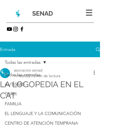
SENAD
Entrada
Todas las entradas
asociacion senad
Todas las entradas
19 feb 2021
2 min de lectura
LA LOGOPEDIA EN EL
AUTISMO
CAT
TDAH
FAMILIA
EL LENGUAJE Y LA COMUNICACIÓN
CENTRO DE ATENCIÓN TEMPRANA