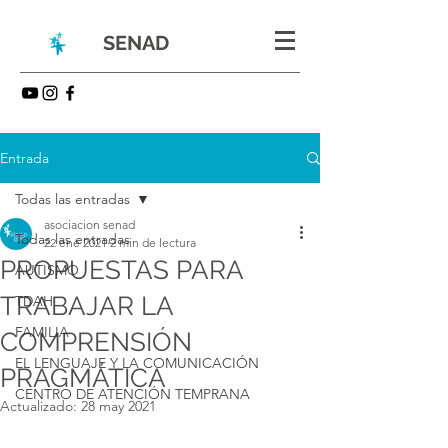
SENAD
Entrada
Todas las entradas
asociacion senad
Todas las entradas
22 ene 2021
2 min de lectura
PROPUESTAS PARA
AUTISMO
TRABAJAR LA
TDAH
FAMILIA
COMPRENSIÓN
EL LENGUAJE Y LA COMUNICACIÓN
PRAGMÁTICA
CENTRO DE ATENCIÓN TEMPRANA
Actualizado:
28 may 2021