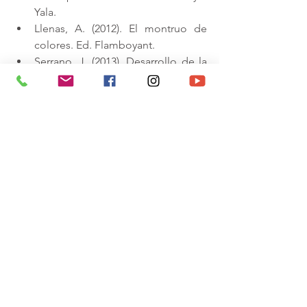
Yala.
Llenas, A. (2012). El montruo de 
colores. Ed. Flamboyant.
Serrano, J. (2013). Desarrollo de la 
teoría de la mente, lenguaje y 
funciones ejecutivas
en niños de 4 a 12 años. Universitat 
de Girona.
EL LENGUAJE Y LA COMUNICACIÓN
Ver todo
Entradas recientes